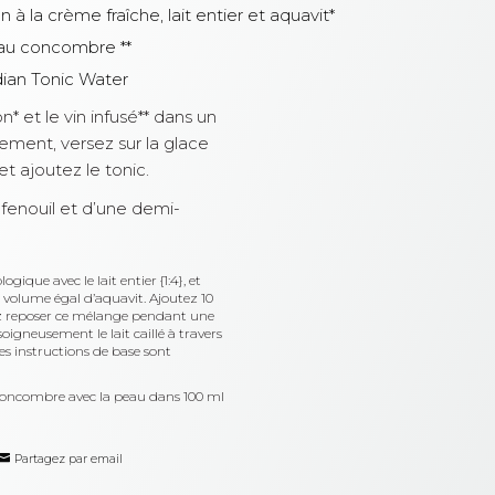
 à la crème fraîche, lait entier et aquavit*
 au concombre **
ian Tonic Water
n* et le vin infusé** dans un
ment, versez sur la glace
et ajoutez le tonic.
 fenouil et d’une demi-
gique avec le lait entier {1:4}, et
volume égal d’aquavit. Ajoutez 10
ez reposer ce mélange pendant une
 soigneusement le lait caillé à travers
es instructions de base sont
concombre avec la peau dans 100 ml
Partagez par email