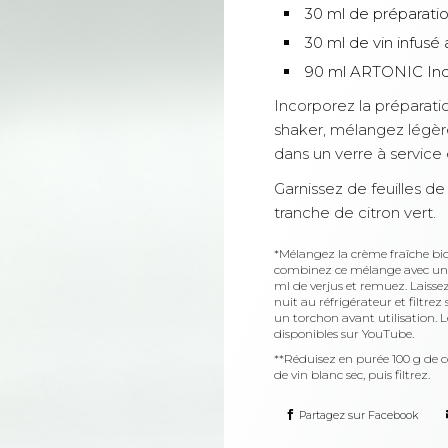
30 ml de préparation
30 ml de vin infusé
90 ml ARTONIC Ind
Incorporez la préparatio
shaker, mélangez légère
dans un verre à service 
Garnissez de feuilles de
tranche de citron vert.
*Mélangez la crème fraîche biolo
combinez ce mélange avec un 
ml de verjus et remuez. Laiss
nuit au réfrigérateur et filtrez
un torchon avant utilisation. L
disponibles sur YouTube.
**Réduisez en purée 100 g de 
de vin blanc sec, puis filtrez.
Partagez sur Facebook